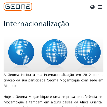
Internacionalização
A Geoma iniciou a sua internacionalização em 2012 com a
criação da sua participada Geoma Moçambique com sede em
Maputo.
Alles passte zusammen, und in diesem Moment wusste ich,
replica uhren
Hoje a Geoma Moçambique é uma empresa de referência em
dass dies meine Rolex Day-Date Replika werden
musste.
Moçambique e também em alguns países da Africa Oriental,