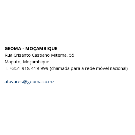
replika klokker
replika klokker panerai
GEOMA - MOÇAMBIQUE
Rua Crisanto Castiano Mitema, 55
Maputo, Moçambique
T. +351 918 419 999 (chamada para a rede móvel nacional)
atavares@geoma.co.mz