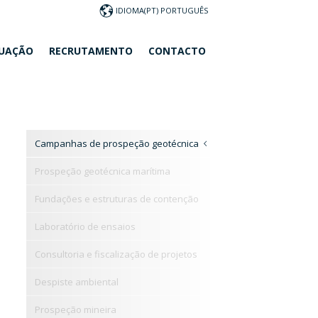
IDIOMA
TUAÇÃO
RECRUTAMENTO
CONTACTO
Campanhas de prospeção geotécnica
Prospeção geotécnica marítima
Fundações e estruturas de contenção
Laboratório de ensaios
Consultoria e fiscalização de projetos
Despiste ambiental
Prospeção mineira