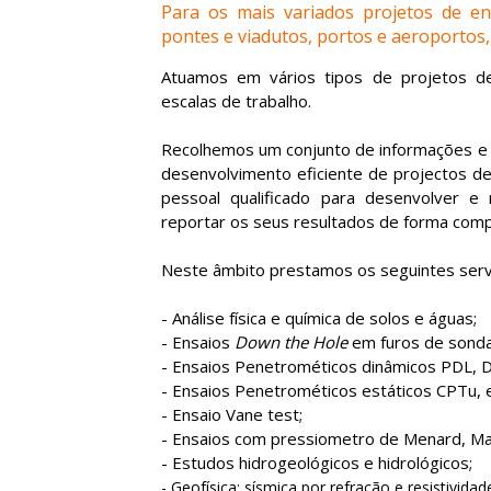
Para os mais variados projetos de eng
pontes e viadutos, portos e aeroportos,
Atuamos em vários tipos de projetos d
escalas de trabalho.
Recolhemos um conjunto de informações e 
desenvolvimento eficiente de projectos d
pessoal qualificado para desenvolver e
reportar os seus resultados de forma comp
Neste âmbito prestamos os seguintes serv
- Análise física e química de solos e águas;
- Ensaios
Down the Hole
em furos de sond
- Ensaios Penetrométicos dinâmicos PDL, 
- Ensaios Penetrométicos estáticos CPTu, e
- Ensaio Vane test;
- Ensaios com pressiometro de Menard, Mar
- Estudos hidrogeológicos e hidrológicos;
- Geofísica: sísmica por refração e resistividade