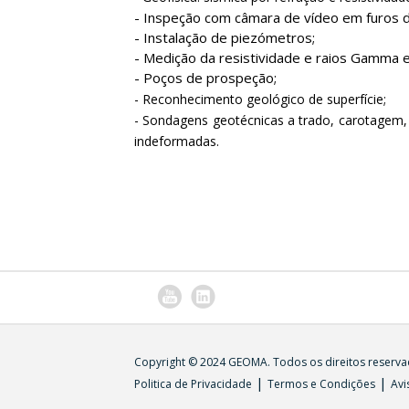
- Inspeção com câmara de vídeo em furos
- Instalação de piezómetros;
- Medição da resistividade e raios Gamma
- Poços de prospeção;
fake uhren
replica uhren
- Reconhecimento geológico de superfície;
- Sondagens geotécnicas a trado, carotagem,
indeformadas.
It gives the Swiss copy Rolex Day-Date
Rep
In the early stage of starting a business, a 
Copyright © 2024 GEOMA. Todos os direitos reserva
vintage charm, more so because Reference 
support is required. To keep my company up
|
|
Politica de Privacidade
Termos e Condições
Avi
some cheap stuff online. For example, buyi