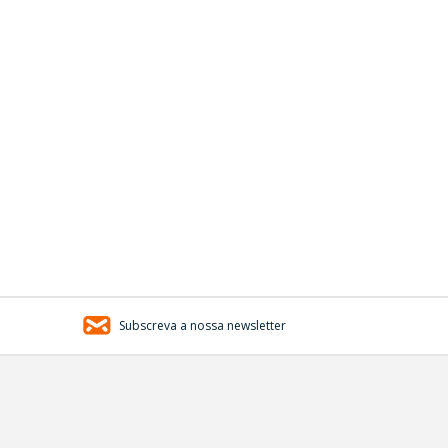
Subscreva a nossa newsletter
replica
watches
uk